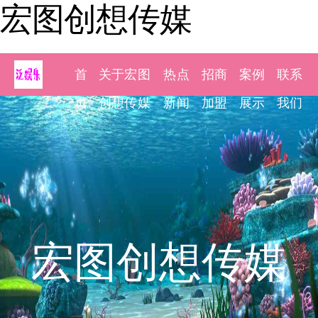
宏图创想传媒
首
关于宏图
热点
招商
案例
联系
页
创想传媒
新闻
加盟
展示
我们
宏图创想传媒