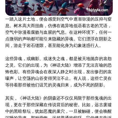
一踏入这片土地，便会感受到空气中逐渐弥漫的压抑与窒
息。树木高大而扭曲，仿佛在诡异地低语着古老的咒语，
空气中弥漫着腐败与血腥的气息。在这种环境下，任何一
点微弱的声响都可能引来隐藏的异魂。它们漂浮在阴影之
间，游走于岩石缝隙，甚至能化身为幻象迷惑行人。
这些异魂，或幽影、或迷失之魂，都是被天地抛弃的哀怨
之灵。它们的出现，为《神话大陆》增添了无法言喻的恐
怖色彩。有些异魂会在夜深人静之时出现，发出惨烈的哀
嚎声，让空荡的山谷变得哭泣不止。有人说，这些亡灵在
等待着那些被他们诅咒的灵魂归来，成为不死的阴影。
其实，《神话大陆》的阴森还不仅仅局限于那些鬼魂的出
现，更在于那些深藏在传说背后的秘密。比如，远古废墟
中的黑暗祭坛，犹如恶魔的巢穴，一旦被触碰，便会唤醒
沉睡的异魂。那种恐怖，远超普通的惊吓，它仿佛在告诉