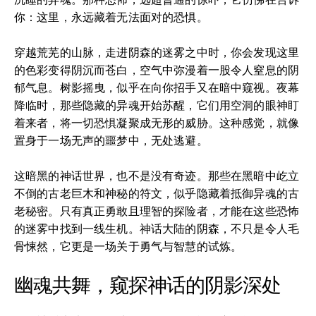
你：这里，永远藏着无法面对的恐惧。
穿越荒芜的山脉，走进阴森的迷雾之中时，你会发现这里
的色彩变得阴沉而苍白，空气中弥漫着一股令人窒息的阴
郁气息。树影摇曳，似乎在向你招手又在暗中窥视。夜幕
降临时，那些隐藏的异魂开始苏醒，它们用空洞的眼神盯
着来者，将一切恐惧凝聚成无形的威胁。这种感觉，就像
置身于一场无声的噩梦中，无处逃避。
这暗黑的神话世界，也不是没有奇迹。那些在黑暗中屹立
不倒的古老巨木和神秘的符文，似乎隐藏着抵御异魂的古
老秘密。只有真正勇敢且理智的探险者，才能在这些恐怖
的迷雾中找到一线生机。神话大陆的阴森，不只是令人毛
骨悚然，它更是一场关于勇气与智慧的试炼。
幽魂共舞，窥探神话的阴影深处