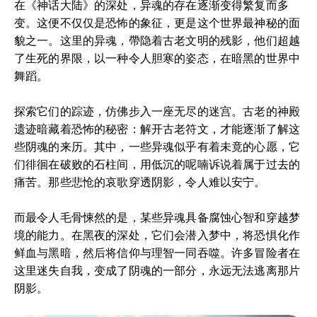
在《神话大陆》的深处，异魂的存在逐渐变得繁复而多
变。这便不仅仅是恐怖的象征，更是这个世界最神秘的面
貌之一。这里的异魂，帶隐着古老文明的残影，他们超越
了生死的界限，以一种令人胆寒的姿态，在暗黑的世界中
舞蹈。
探索它们的踪迹，仿佛步入一座无尽的迷宫。古老的神殿
遗迹暗藏着恐怖的秘密：解开古老符文，才能逐渐了解这
些阴魂的来历。其中，一些异魂似乎有着未竟的心愿，它
们徘徊在破败的石柱间，用低沉的呢喃诉说着属于过去的
痛苦。那些悲怆的哀歌穿透阴影，令人难以安宁。
而最令人毛骨悚然的是，某些异魂具备腐蚀心智和穿越梦
境的能力。在黑夜的深处，它们会潜入梦中，将恐惧化作
鲜血与黑暗，然后将信仰与理智一同吞噬。许多冒险者在
这里迷失自我，变成了阴魂的一部分，永远无法逃离那片
阴影。