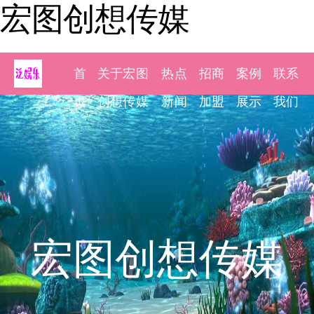
宏图创想传媒
首
关于宏图
热点
招商
案例
联系
页
创想传媒
新闻
加盟
展示
我们
宏图创想传媒