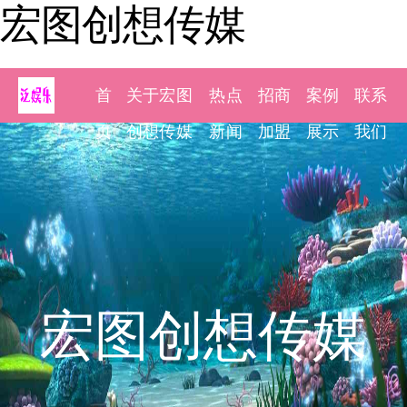
宏图创想传媒
首
关于宏图
热点
招商
案例
联系
页
创想传媒
新闻
加盟
展示
我们
宏图创想传媒