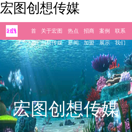
宏图创想传媒
首
关于宏图
热点
招商
案例
联系
页
创想传媒
新闻
加盟
展示
我们
宏图创想传媒