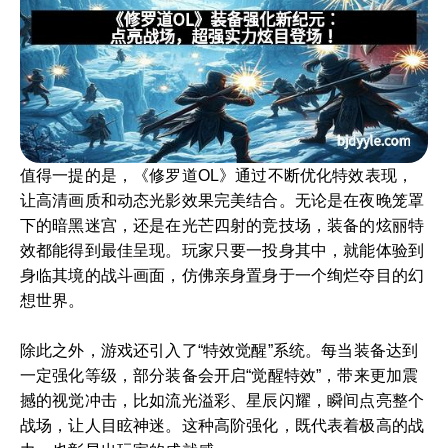
值得一提的是，《修罗道OL》通过不断优化特效表现，
让高清画质和动态光影效果完美结合。无论是在夜晚笼罩
下的暗黑迷宫，还是在光芒四射的竞技场，装备的炫丽特
效都能得到最佳呈现。玩家只要一投身其中，就能体验到
身临其境的战斗画面，仿佛亲身置身于一个绚烂夺目的幻
想世界。
除此之外，游戏还引入了“特效觉醒”系统。每当装备达到
一定强化等级，部分装备会开启“觉醒特效”，带来更加震
撼的视觉冲击，比如流光溢彩、星辰闪耀，瞬间点亮整个
战场，让人目眩神迷。这种高阶强化，既代表着极高的战