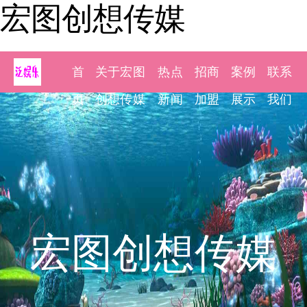
宏图创想传媒
首
关于宏图
热点
招商
案例
联系
页
创想传媒
新闻
加盟
展示
我们
宏图创想传媒